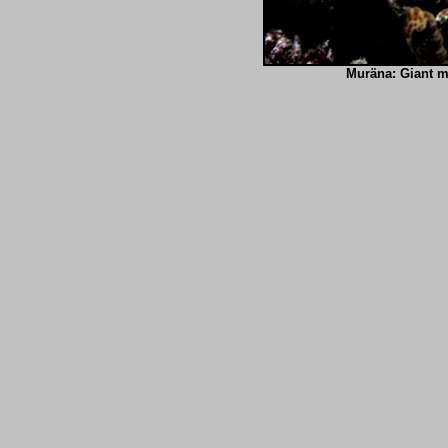
Muräna: Giant 